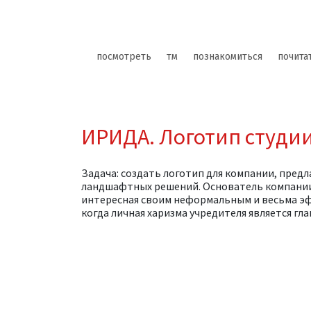
посмотреть
тм
познакомиться
почита
ИРИДА. Логотип студи
Задача: создать логотип для компании, пре
ландшафтных решений. Основатель компании 
интересная своим неформальным и весьма эф
когда личная харизма учредителя является гл